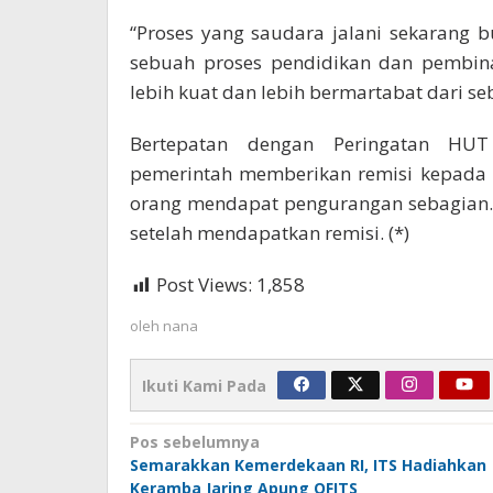
“Proses yang saudara jalani sekarang
sebuah proses pendidikan dan pembina
lebih kuat dan lebih bermartabat dari s
Bertepatan dengan Peringatan HUT
pemerintah memberikan remisi kepada 
orang mendapat pengurangan sebagian. 
setelah mendapatkan remisi. (*)
Post Views:
1,858
oleh
nana
Ikuti Kami Pada
Navigasi
Pos sebelumnya
Semarakkan Kemerdekaan RI, ITS Hadiahkan
pos
Keramba Jaring Apung OFITS