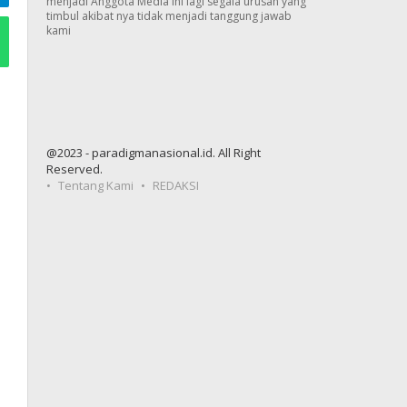
menjadi Anggota Media ini lagi segala urusan yang
timbul akibat nya tidak menjadi tanggung jawab
kami
@2023 - paradigmanasional.id. All Right
Reserved.
Tentang Kami
REDAKSI