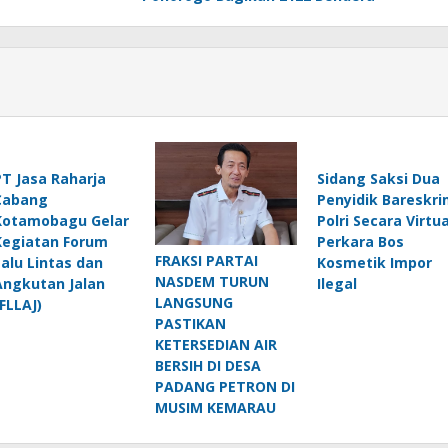
PT Jasa Raharja
Sidang Saksi Dua
Cabang
Penyidik Bareskri
Kotamobagu Gelar
Polri Secara Virtua
Kegiatan Forum
Perkara Bos
FRAKSI PARTAI
Lalu Lintas dan
Kosmetik Impor
NASDEM TURUN
Angkutan Jalan
Ilegal
LANGSUNG
(FLLAJ)
PASTIKAN
KETERSEDIAN AIR
BERSIH DI DESA
PADANG PETRON DI
MUSIM KEMARAU