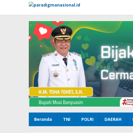
Lewati
ke
konten
Beranda
TNI
POLRI
DAERAH