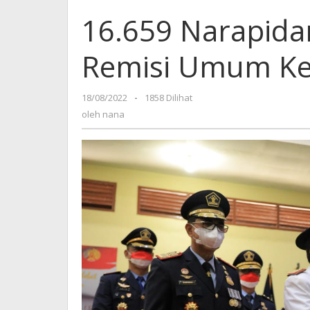
16.659 Narapidan
Remisi Umum Ke
18/08/2022
oleh
-
1858 Dilihat
nana
oleh
nana