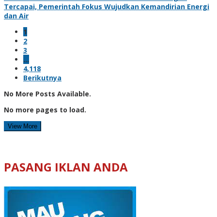
Tercapai, Pemerintah Fokus Wujudkan Kemandirian Energi
dan Air
1
2
3
…
4,118
Berikutnya
No More Posts Available.
No more pages to load.
View More
PASANG IKLAN ANDA