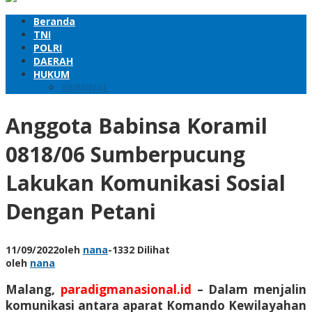
Beranda
TNI
POLRI
DAERAH
HUKUM
KRIMINAL
Anggota Babinsa Koramil
0818/06 Sumberpucung
Lakukan Komunikasi Sosial
Dengan Petani
11/09/2022
oleh
nana
-
1332 Dilihat
oleh
nana
Malang,
paradigmanasional.id
– Dalam menjalin
komunikasi antara aparat Komando Kewilayahan