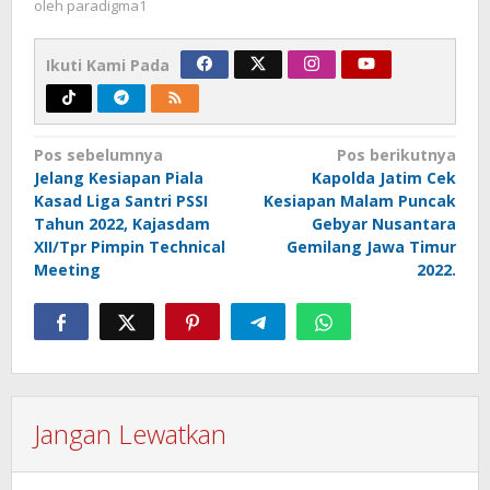
oleh
paradigma1
Ikuti Kami Pada
Navigasi
Pos sebelumnya
Pos berikutnya
Jelang Kesiapan Piala
Kapolda Jatim Cek
pos
Kasad Liga Santri PSSI
Kesiapan Malam Puncak
Tahun 2022, Kajasdam
Gebyar Nusantara
XII/Tpr Pimpin Technical
Gemilang Jawa Timur
Meeting
2022.
Jangan Lewatkan