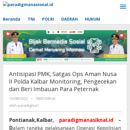
Lewati
ke
konten
Beranda
TNI
POLRI
DAERAH
HUKUM
Antisipasi PMK, Satgas Ops Aman Nusa
II Polda Kalbar Monitoring, Pengecekan
dan Beri Imbauan Para Peternak
13/08/2022
oleh
-
1600 Dilihat
paradigma1
oleh
paradigma1
Pontianak,Kalbar,
paradigmanasiknal.id
–
D
alam rangka pelaksanaan Operasi Kepolisian