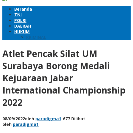
Beranda
TNI
POLRI
DAERAH
HUKUM
KRIMINAL
Atlet Pencak Silat UM
Surabaya Borong Medali
Kejuaraan Jabar
International Championship
2022
08/09/2022
oleh
paradigma1
-
677 Dilihat
oleh
paradigma1