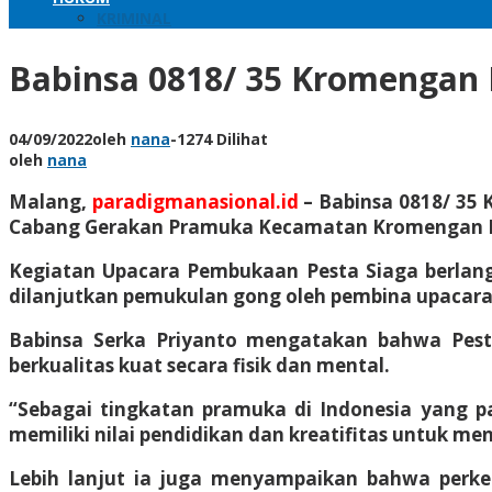
KRIMINAL
Babinsa 0818/ 35 Kromengan 
04/09/2022
oleh
nana
-
1274 Dilihat
oleh
nana
Malang,
paradigmanasional.id
– Babinsa 0818/ 35
Cabang Gerakan Pramuka Kecamatan Kromengan Keg
Kegiatan Upacara Pembukaan Pesta Siaga berlan
dilanjutkan pemukulan gong oleh pembina upacar
Babinsa Serka Priyanto mengatakan bahwa Pest
berkualitas kuat secara fisik dan mental.
“Sebagai tingkatan pramuka di Indonesia yang 
memiliki nilai pendidikan dan kreatifitas untuk m
Lebih lanjut ia juga menyampaikan bahwa perk