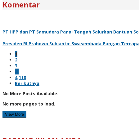
Komentar
PT HPP dan PT Samudera Panai Tengah Salurkan Bantuan Sosi
Presiden RI Prabowo Subianto: Swasembada Pangan Tercapai
1
2
3
…
4,118
Berikutnya
No More Posts Available.
No more pages to load.
View More