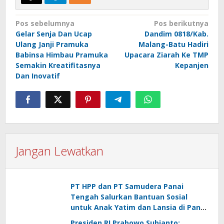
Navigasi
Pos sebelumnya
Pos berikutnya
Gelar Senja Dan Ucap
Dandim 0818/Kab.
pos
Ulang Janji Pramuka
Malang-Batu Hadiri
Babinsa Himbau Pramuka
Upacara Ziarah Ke TMP
Semakin Kreatifitasnya
Kepanjen
Dan Inovatif
Jangan Lewatkan
PT HPP dan PT Samudera Panai
Tengah Salurkan Bantuan Sosial
untuk Anak Yatim dan Lansia di Panai
Hulu
Presiden RI Prabowo Subianto: