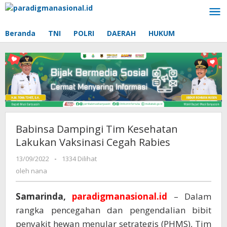
Lewati
ke
konten
Beranda
TNI
POLRI
DAERAH
HUKUM
Babinsa Dampingi Tim Kesehatan
Lakukan Vaksinasi Cegah Rabies
13/09/2022
oleh
-
1334 Dilihat
nana
oleh
nana
Samarinda,
paradigmanasional.id
– Dalam
rangka pencegahan dan pengendalian bibit
penyakit hewan menular setrategis (PHMS), Tim