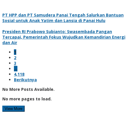
PT HPP dan PT Samudera Panai Tengah Salurkan Bantuan
Sosial untuk Anak Yatim dan Lansia di Panai Hulu
Presiden RI Prabowo Subianto: Swasembada Pangan
Tercapai, Pemerintah Fokus Wujudkan Kemandirian Energi
dan Air
1
2
3
…
4,118
Berikutnya
No More Posts Available.
No more pages to load.
View More