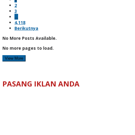
2
3
…
4,118
Berikutnya
No More Posts Available.
No more pages to load.
View More
PASANG IKLAN ANDA