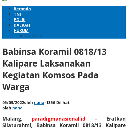
Beranda
TNI
POLRI
DAERAH
HUKUM
KRIMINAL
Babinsa Koramil 0818/13
Kalipare Laksanakan
Kegiatan Komsos Pada
Warga
05/09/2022
oleh
nana
-
1356 Dilihat
oleh
nana
Malang,
paradigmanasional.id
– Eratkan
Silaturahmi, Babinsa Koramil 0818/13 Kalipare