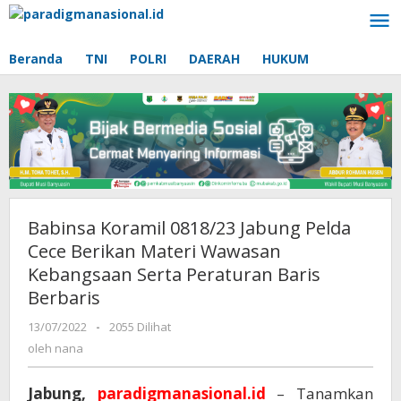
Lewati
ke
konten
Beranda
TNI
POLRI
DAERAH
HUKUM
Babinsa Koramil 0818/23 Jabung Pelda
Cece Berikan Materi Wawasan
Kebangsaan Serta Peraturan Baris
Berbaris
13/07/2022
oleh
-
2055 Dilihat
nana
oleh
nana
Jabung,
paradigmanasional.id
– Tanamkan