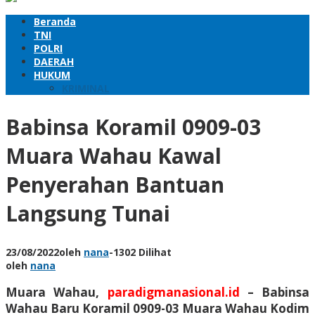
Beranda
TNI
POLRI
DAERAH
HUKUM
KRIMINAL
Babinsa Koramil 0909-03
Muara Wahau Kawal
Penyerahan Bantuan
Langsung Tunai
23/08/2022
oleh
nana
-
1302 Dilihat
oleh
nana
Muara Wahau,
paradigmanasional.id
– Babinsa
Wahau Baru Koramil 0909-03 Muara Wahau Kodim