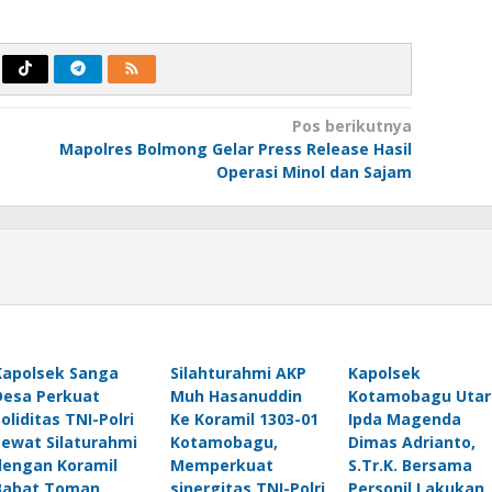
Pos berikutnya
Mapolres Bolmong Gelar Press Release Hasil
Operasi Minol dan Sajam
Kapolsek Sanga
Silahturahmi AKP
Kapolsek
Desa Perkuat
Muh Hasanuddin
Kotamobagu Utar
Soliditas TNI-Polri
Ke Koramil 1303-01
Ipda Magenda
Lewat Silaturahmi
Kotamobagu,
Dimas Adrianto,
dengan Koramil
Memperkuat
S.Tr.K. Bersama
Babat Toman
sinergitas TNI-Polri
Personil Lakukan