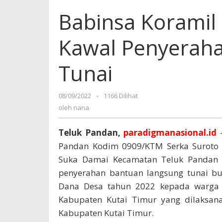
Babinsa Koramil
Kawal Penyerah
Tunai
08/09/2022
oleh
-
1166 Dilihat
nana
oleh
nana
Teluk Pandan,
paradigmanasional.id
–
Pandan Kodim 0909/KTM Serka Suroto 
Suka Damai Kecamatan Teluk Pandan 
penyerahan bantuan langsung tunai bu
Dana Desa tahun 2022 kepada warga
Kabupaten Kutai Timur yang dilaksan
Kabupaten Kutai Timur.