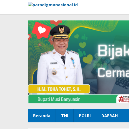
Lewati
ke
konten
Beranda
TNI
POLRI
DAERAH