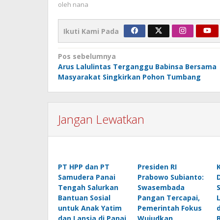
oleh
nana
Ikuti Kami Pada
Navigasi
Pos sebelumnya
Arus Lalulintas Terganggu Babinsa Bersama
pos
Masyarakat Singkirkan Pohon Tumbang
Jangan Lewatkan
PT HPP dan PT
Presiden RI
Samudera Panai
Prabowo Subianto:
Tengah Salurkan
Swasembada
Bantuan Sosial
Pangan Tercapai,
untuk Anak Yatim
Pemerintah Fokus
dan Lansia di Panai
Wujudkan