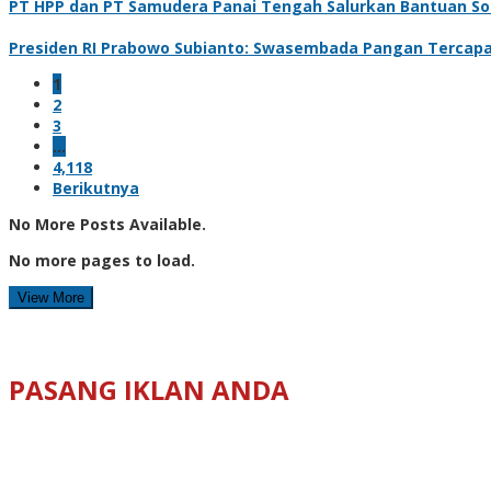
PT HPP dan PT Samudera Panai Tengah Salurkan Bantuan Sosi
Presiden RI Prabowo Subianto: Swasembada Pangan Tercapai
1
2
3
…
4,118
Berikutnya
No More Posts Available.
No more pages to load.
View More
PASANG IKLAN ANDA