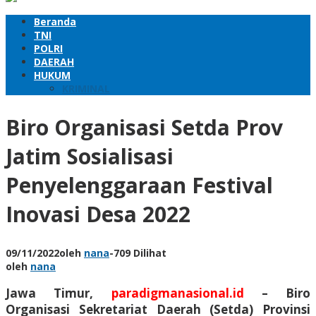
Beranda
TNI
POLRI
DAERAH
HUKUM
KRIMINAL
Biro Organisasi Setda Prov
Jatim Sosialisasi
Penyelenggaraan Festival
Inovasi Desa 2022
09/11/2022
oleh
nana
-
709 Dilihat
oleh
nana
Jawa Timur,
paradigmanasional.id
– Biro
Organisasi Sekretariat Daerah (Setda) Provinsi