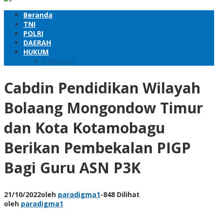
Beranda
TNI
POLRI
DAERAH
HUKUM
KRIMINAL
Cabdin Pendidikan Wilayah
Bolaang Mongondow Timur
dan Kota Kotamobagu
Berikan Pembekalan PIGP
Bagi Guru ASN P3K
21/10/2022
oleh
paradigma1
-
848 Dilihat
oleh
paradigma1