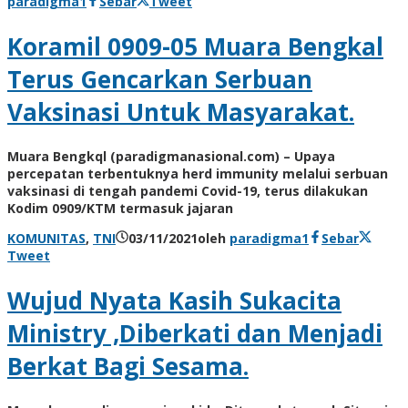
paradigma1
Sebar
Tweet
Koramil 0909-05 Muara Bengkal
Terus Gencarkan Serbuan
Vaksinasi Untuk Masyarakat.
Muara Bengkql (paradigmanasional.com) – Upaya
percepatan terbentuknya herd immunity melalui serbuan
vaksinasi di tengah pandemi Covid-19, terus dilakukan
Kodim 0909/KTM termasuk jajaran
KOMUNITAS
,
TNI
03/11/2021
oleh
paradigma1
Sebar
Tweet
Wujud Nyata Kasih Sukacita
Ministry ,Diberkati dan Menjadi
Berkat Bagi Sesama.