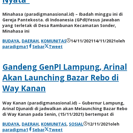
Minahasa (paradigmanasional.id) – Ibadah minggu ini di
Gereja Pantekosta. di Indoanesia (GPdI)Yesus Jawaban
yang terletak di Desa Rambunan Kecamatan Sonder,
Minahasa ini
BUDAYA
,
DAERAH
,
KOMUNITAS
14/11/2021
14/11/2021
oleh
paradigma1
Sebar
Tweet
Gandeng GenPI Lampung, Arinal
Akan Launching Bazar Rebo di
Way Kanan
Way Kanan (paradigmanasional.id) – Gubernur Lampung,
Arinal Djunaidi di jadwalkan akan Melaunching Bazar Rebo
di Way Kanan pada Senin, (15/11/2021) bertempat di
BUDAYA
,
DAERAH
,
KOMUNITAS
,
SOSIAL
12/11/2021
oleh
paradigma1
Sebar
Tweet