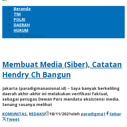
Beranda
TNI
POLRI
DAERAH
HUKUM
KRIMINAL
Membuat Media (Siber), Catatan
Hendry Ch Bangun
Jakarta (paradigmanasional.id) – Saya banyak berkeliling
daerah akhir-akhir ini melakukan verifikasi faktual,
sebagai petugas Dewan Pers mendata eksistensi media.
Senang rasanya melihat
KOMUNITAS
,
REDAKSI
18/11/2021
oleh
paradigma1
Sebar
Tweet