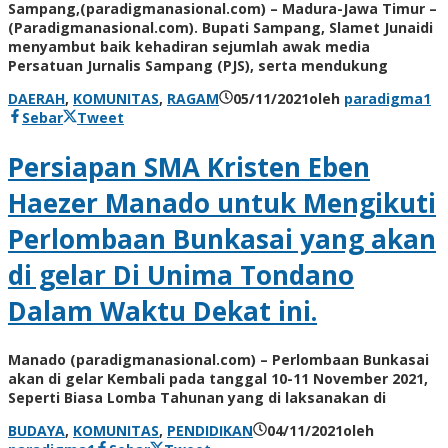
Sampang,(paradigmanasional.com) – Madura-Jawa Timur –
(Paradigmanasional.com). Bupati Sampang, Slamet Junaidi
menyambut baik kehadiran sejumlah awak media
Persatuan Jurnalis Sampang (PJS), serta mendukung
DAERAH
,
KOMUNITAS
,
RAGAM
05/11/2021
oleh
paradigma1
Sebar
Tweet
Persiapan SMA Kristen Eben
Haezer Manado untuk Mengikuti
Perlombaan Bunkasai yang akan
di gelar Di Unima Tondano
Dalam Waktu Dekat ini.
Manado (paradigmanasional.com) – Perlombaan Bunkasai
akan di gelar Kembali pada tanggal 10-11 November 2021,
Seperti Biasa Lomba Tahunan yang di laksanakan di
BUDAYA
,
KOMUNITAS
,
PENDIDIKAN
04/11/2021
oleh