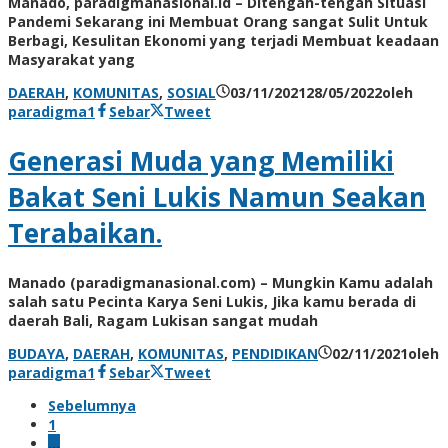
Manado, paradigmanasional.id – Ditengah-tengah Situasi
Pandemi Sekarang ini Membuat Orang sangat Sulit Untuk
Berbagi, Kesulitan Ekonomi yang terjadi Membuat keadaan
Masyarakat yang
DAERAH
,
KOMUNITAS
,
SOSIAL
03/11/2021
28/05/2022
oleh
paradigma1
Sebar
Tweet
Generasi Muda yang Memiliki
Bakat Seni Lukis Namun Seakan
Terabaikan.
Manado (paradigmanasional.com) – Mungkin Kamu adalah
salah satu Pecinta Karya Seni Lukis, Jika kamu berada di
daerah Bali, Ragam Lukisan sangat mudah
BUDAYA
,
DAERAH
,
KOMUNITAS
,
PENDIDIKAN
02/11/2021
oleh
paradigma1
Sebar
Tweet
Sebelumnya
1
…