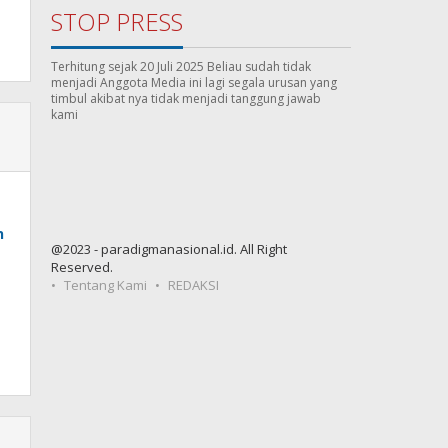
STOP PRESS
Terhitung sejak 20 Juli 2025 Beliau sudah tidak
menjadi Anggota Media ini lagi segala urusan yang
timbul akibat nya tidak menjadi tanggung jawab
kami
n
@2023 - paradigmanasional.id. All Right
Reserved.
Tentang Kami
REDAKSI