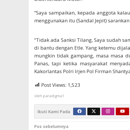
“Saya sampaikan, kepada anggota kala
menggunakan itu (Sandal Jepit) saranka
“Tidak ada Sanksi Tilang, Saya sudah sa
di bantu dengan Etle. Yang ketemu dijala
mungkin tidak gampang, masa masa dul
Panas, tapi ketika masyarakat menyada
Kakorlantas Polri Irjen Pol Firman Shanty
Post Views:
1,523
oleh
paradigma1
Ikuti Kami Pada
Navigasi
Pos sebelumnya