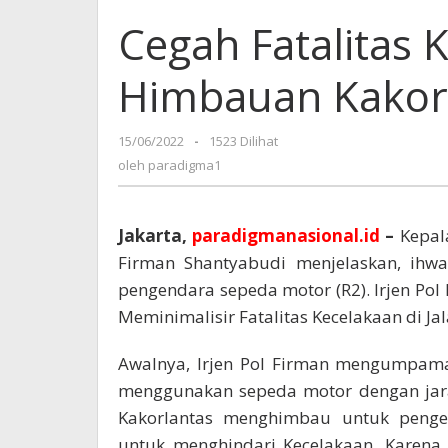
Cegah Fatalitas K
Himbauan Kakorl
15/06/2022
oleh
-
1523 Dilihat
paradigma1
oleh
paradigma1
Jakarta,
paradigmanasional.id
–
Kepala
Firman Shantyabudi menjelaskan, ihw
pengendara sepeda motor (R2). Irjen Po
Meminimalisir Fatalitas Kecelakaan di Ja
Awalnya, Irjen Pol Firman mengumpama
menggunakan sepeda motor dengan jarak
Kakorlantas menghimbau untuk penge
untuk menghindari Kecelakaan. Karena