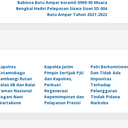
Babinsa Batu Ampar Koramil 0909-05 Muara
Bengkal Hadiri Pelepasan Siswa Siswi SD 004
Batu Ampar Tahun 2021-2022
Kapolres
Kapolda Jatim
Polri Berkomitme
Kotamobagu
Pimpin Sertijab PJU
Dan Tidak Ada
Sambangi Rutan
dan Kapolres,
Impunitas
Kelas IIB dan Balai
Perkuat
Terhadap
Taman Nasional
Regenerasi
Pelanggaran
Bogani Nani
Kepemimpinan dan
Tindak Pidana
Wartabone
Pelayanan Presisi
Narkoba