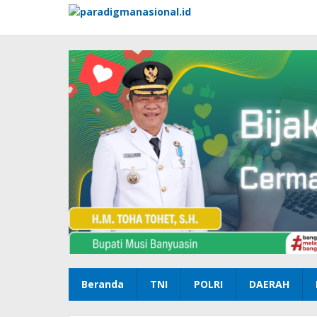
Lewati
ke
konten
Beranda
TNI
POLRI
DAERAH