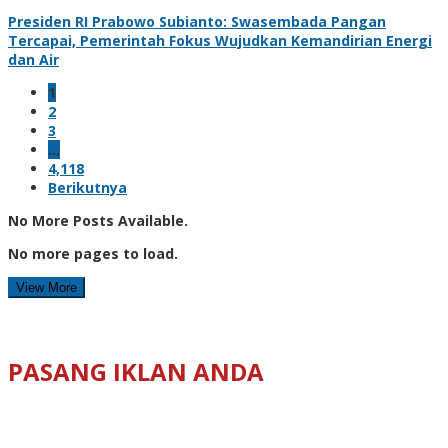
Presiden RI Prabowo Subianto: Swasembada Pangan
Tercapai, Pemerintah Fokus Wujudkan Kemandirian Energi
dan Air
1
2
3
…
4,118
Berikutnya
No More Posts Available.
No more pages to load.
View More
PASANG IKLAN ANDA