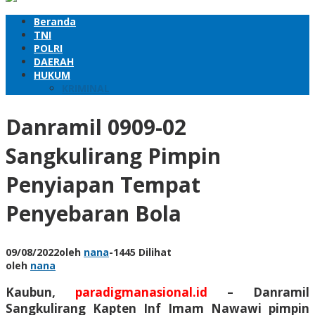
Beranda
TNI
POLRI
DAERAH
HUKUM
KRIMINAL
Danramil 0909-02
Sangkulirang Pimpin
Penyiapan Tempat
Penyebaran Bola
09/08/2022
oleh
nana
-
1445 Dilihat
oleh
nana
Kaubun,
paradigmanasional.id
– Danramil
Sangkulirang Kapten Inf Imam Nawawi pimpin