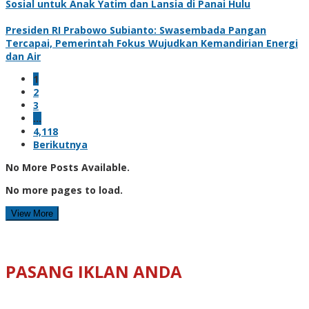
Sosial untuk Anak Yatim dan Lansia di Panai Hulu
Presiden RI Prabowo Subianto: Swasembada Pangan
Tercapai, Pemerintah Fokus Wujudkan Kemandirian Energi
dan Air
1
2
3
…
4,118
Berikutnya
No More Posts Available.
No more pages to load.
View More
PASANG IKLAN ANDA