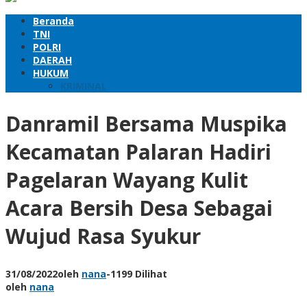
Beranda
TNI
POLRI
DAERAH
HUKUM
KRIMINAL
Danramil Bersama Muspika
Kecamatan Palaran Hadiri
Pagelaran Wayang Kulit
Acara Bersih Desa Sebagai
Wujud Rasa Syukur
31/08/2022
oleh
nana
-
1199 Dilihat
oleh
nana