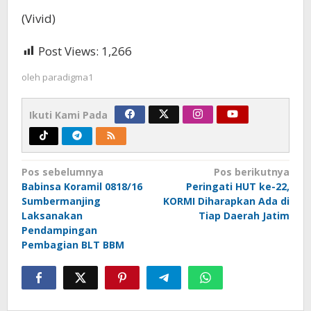
(Vivid)
Post Views:
1,266
oleh
paradigma1
Ikuti Kami Pada
Navigasi
Pos sebelumnya
Pos berikutnya
Babinsa Koramil 0818/16
Peringati HUT ke-22,
pos
Sumbermanjing
KORMI Diharapkan Ada di
Laksanakan
Tiap Daerah Jatim
Pendampingan
Pembagian BLT BBM