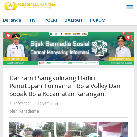
Lewati
ke
konten
Beranda
TNI
POLRI
DAERAH
HUKUM
Danramil Sangkulirang Hadiri
Penutupan Turnamen Bola Volley Dan
Sepak Bola Kecamatan Karangan.
11/09/2022
oleh
-
1266 Dilihat
paradigma1
oleh
paradigma1