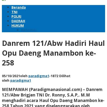
Beranda
TNI
POLRI
DAERAH
HUKUM
KRIMINAL
Danrem 121/Abw Hadiri Haul
Opu Daeng Manambon ke-
258
05/10/2021
oleh
paradigma1
-
1872 Dilihat
oleh
paradigma1
MEMPAWAH (Paradigmanasional.com) – Danrem
121/Abw Brigjen TNI Dr. Ronny, S.A.P,. M.M
menghadiri acara Haul Opu Daeng Manambon ke-
258 Tahun 2021 yang diselenggarakan oleh