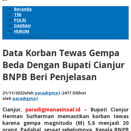
Beranda
TNI
POLRI
DAERAH
HUKUM
KRIMINAL
Data Korban Tewas Gempa
Beda Dengan Bupati Cianjur
BNPB Beri Penjelasan
21/11/2022
oleh
paradigma1
-
2477 Dilihat
oleh
paradigma1
Cianjur,
paradigmanasinoal.id
–
Bupati Cianjur
Herman Surherman memastikan korban tewas
karena gempa magnitudo (M) 5,6 menjadi 20
orang. Padahal, sesaat sebelumnya, Kepala BNPB