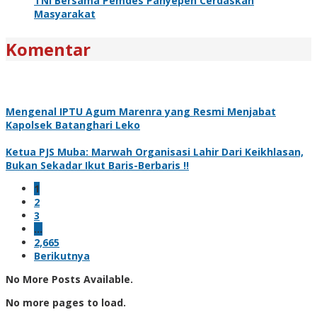
TNI Bersama Pemdes Panyepen Cerdaskan
Masyarakat
Komentar
Mengenal IPTU Agum Marenra yang Resmi Menjabat
Kapolsek Batanghari Leko
Ketua PJS Muba: Marwah Organisasi Lahir Dari Keikhlasan,
Bukan Sekadar Ikut Baris-Berbaris !!
1
2
3
…
2,665
Berikutnya
No More Posts Available.
No more pages to load.