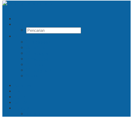
Pencarian
Facebook
Twitter
Instagram
Youtube
Tiktok
Telegram
RSS
Beranda
TNI
POLRI
DAERAH
HUKUM
KRIMINAL