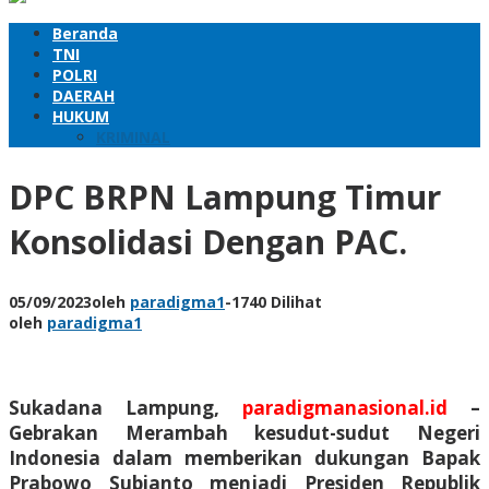
Beranda
TNI
POLRI
DAERAH
HUKUM
KRIMINAL
DPC BRPN Lampung Timur
Konsolidasi Dengan PAC.
05/09/2023
oleh
paradigma1
-
1740 Dilihat
oleh
paradigma1
Sukadana Lampung,
paradigmanasional.id
–
Gebrakan Merambah kesudut-sudut Negeri
Indonesia dalam memberikan dukungan Bapak
Prabowo Subianto menjadi Presiden Republik