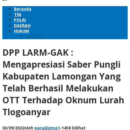
Beranda
TNI
POLRI
DAERAH
HUKUM
KRIMINAL
DPP LARM-GAK :
Mengapresiasi Saber Pungli
Kabupaten Lamongan Yang
Telah Berhasil Melakukan
OTT Terhadap Oknum Lurah
Tlogoanyar
03/09/2022
oleh
paradigma1
-
1458 Dilihat