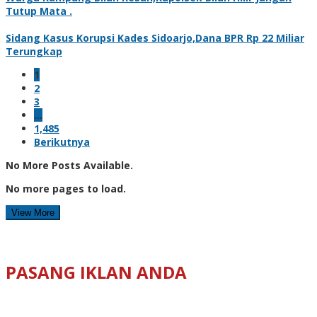
Tutup Mata .
Sidang Kasus Korupsi Kades Sidoarjo,Dana BPR Rp 22 Miliar
Terungkap
1
2
3
…
1,485
Berikutnya
No More Posts Available.
No more pages to load.
View More
PASANG IKLAN ANDA