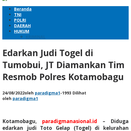
Beranda
TNI
POLRI
DAERAH
HUKUM
KRIMINAL
Edarkan Judi Togel di
Tumobui, JT Diamankan Tim
Resmob Polres Kotamobagu
24/08/2022
oleh
paradigma1
-
1993 Dilihat
oleh
paradigma1
Kotamobagu,
paradigmanasional.id
– Diduga
edarkan judi Toto Gelap (Togel) di kelurahan