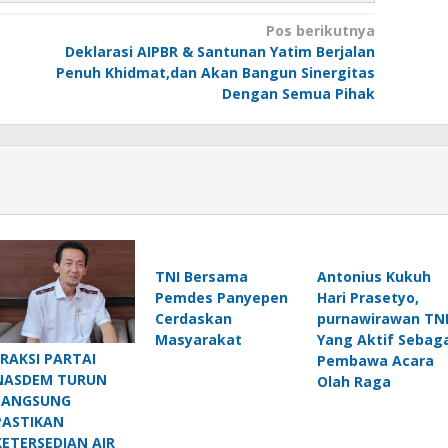
Pos berikutnya
Deklarasi AIPBR & Santunan Yatim Berjalan
Penuh Khidmat,dan Akan Bangun Sinergitas
Dengan Semua Pihak
TNI Bersama
Antonius Kukuh
Pemdes Panyepen
Hari Prasetyo,
Cerdaskan
purnawirawan TN
Masyarakat
Yang Aktif Sebaga
FRAKSI PARTAI
Pembawa Acara
NASDEM TURUN
Olah Raga
LANGSUNG
PASTIKAN
KETERSEDIAN AIR