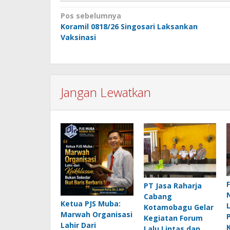
Navigasi
Pos sebelumnya
Koramil 0818/26 Singosari Laksankan
pos
Vaksinasi
Jangan Lewatkan
PT Jasa Raharja
Cabang
Ketua PJS Muba:
Kotamobagu Gelar
Marwah Organisasi
Kegiatan Forum
Lahir Dari
Lalu Lintas dan