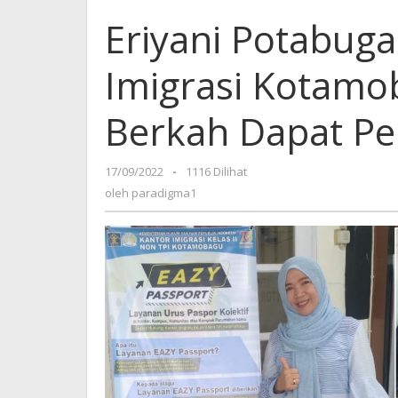
Eriyani Potabug
Imigrasi Kotamob
Berkah Dapat Pe
17/09/2022
oleh
-
1116 Dilihat
paradigma1
oleh
paradigma1