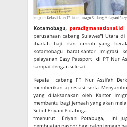
Imigrasi Kelas II Non TPI Ktamobagu Sedang Melayani Eazy
Kotamobagu,
paradigmanasional.id
–
perusahaan cabang Sulawes⁹i Utara di
ibadah haji dan umroh yang beral
Kotamobagu barat.Kantor Imigrasi 
pelayanan Easy Passport di PT Nur As
sampai dengan selesai.
Kepala cabang PT Nur Assifah Berk
memberikan apresiasi serta Menyambut
yang dilaksanakan oleh Kantor Imig
membantu bagi jemaah yang akan melak
Sebut Eriyani Potabuga.
“menurut Eriyani Potabuga, Ini j
pembuatan paspor bagi calon jemaah haj