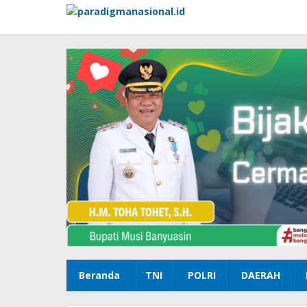
Lewati
ke
konten
Beranda
TNI
POLRI
DAERAH