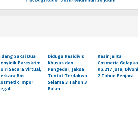
Sidang Saksi Dua
Diduga Residivis
Kasir Jelita
Penyidik Bareskrim
Khusus dan
Cosmetic Gelapk
olri Secara Virtual,
Pengedar, Jaksa
Rp.217 Juta, Divon
Perkara Bos
Tuntut Terdakwa
2 Tahun Penjara
Kosmetik Impor
Selama 3 Tahun 3
legal
Bulan