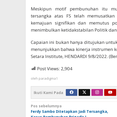
Meskipun motif pembunuhan itu mun
tersangka atas FS telah memusatkan
kemajuan signifikan dan memutus pol
menimbulkan ketidakstabilan Politik da
Capaian ini bukan hanya ditujukan untuk
menunjukkan bahwa kinerja instrumen ke
Setara Institute, HENDARDI 9/8/2022. (Ber
Post Views:
2,904
oleh
paradigma1
Ikuti Kami Pada
Navigasi
Pos sebelumnya
Ferdy Sambo Ditetapkan Jadi Tersangka,
pos
Kasus Pembunuhan Brigadir J