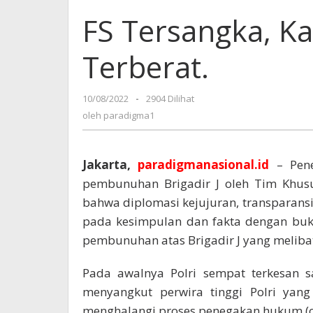
FS Tersangka, Ka
Terberat.
10/08/2022
oleh
-
2904 Dilihat
paradigma1
oleh
paradigma1
Jakarta,
paradigmanasional.id
– Pene
pembunuhan Brigadir J oleh Tim Khusu
bahwa diplomasi kejujuran, transparansi
pada kesimpulan dan fakta dengan buk
pembunuhan atas Brigadir J yang meliba
Pada awalnya Polri sempat terkesan sa
menyangkut perwira tinggi Polri yan
menghalangi proses penegakan hukum (obs