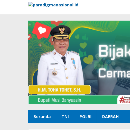
Lewati
ke
konten
Beranda
TNI
POLRI
DAERAH