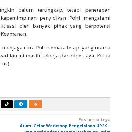
gkin belum terungkap, tetapi penetapan
 kepemimpinan penyidikan Polri mengalami
itisasi oleh banyak pihak yang berpotensi
n Keamanan.
 menjaga citra Polri semata tetapi yang utama
adilan ini masih bekerja dan dipercaya. Ketua
tus).
Pos berikutnya
Arumi Gelar Workshop Pengelolaan UP2K –
PKK bagi Kader Desa/Kelurahan se Jatim