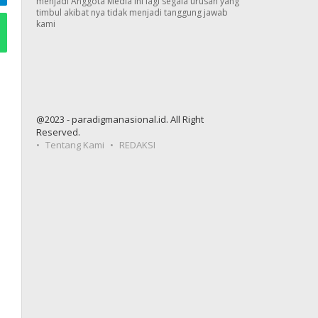
menjadi Anggota Media ini lagi segala urusan yang
timbul akibat nya tidak menjadi tanggung jawab
kami
@2023 - paradigmanasional.id. All Right
Reserved.
Tentang Kami
REDAKSI