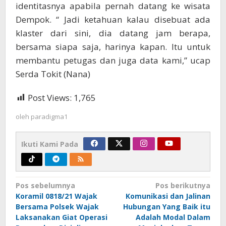
identitasnya apabila pernah datang ke wisata
Dempok. “ Jadi ketahuan kalau disebuat ada
klaster dari sini, dia datang jam berapa,
bersama siapa saja, harinya kapan. Itu untuk
membantu petugas dan juga data kami,” ucap
Serda Tokit (Nana)
Post Views:
1,765
oleh
paradigma1
Ikuti Kami Pada
Navigasi
Pos sebelumnya
Pos berikutnya
Koramil 0818/21 Wajak
Komunikasi dan Jalinan
pos
Bersama Polsek Wajak
Hubungan Yang Baik itu
Laksanakan Giat Operasi
Adalah Modal Dalam