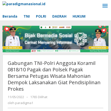
Lewati
ke
konten
Beranda
TNI
POLRI
DAERAH
HUKUM
Gabungan TNI-Polri Anggota Koramil
0818/10 Pagak dan Polsek Pagak
Bersama Petugas Wisata Mahonian
Dempok Laksanakan Giat Pendisiplinan
Prokes
11/05/2022
oleh
-
1765 Dilihat
paradigma1
oleh
paradigma1