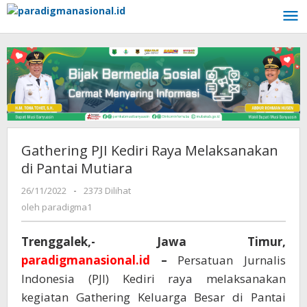
Lewati
ke
konten
Gathering PJI Kediri Raya Melaksanakan
di Pantai Mutiara
26/11/2022
oleh
-
2373 Dilihat
paradigma1
oleh
paradigma1
Trenggalek,- Jawa Timur,
paradigmanasional.id
–
Persatuan Jurnalis
Indonesia (PJI) Kediri raya melaksanakan
kegiatan Gathering Keluarga Besar di Pantai