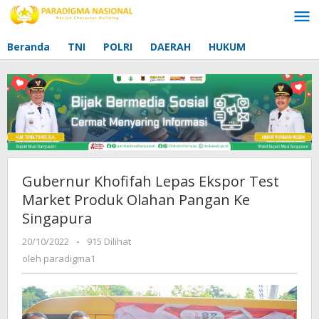
Lewati
ke
konten
Beranda
TNI
POLRI
DAERAH
HUKUM
Gubernur Khofifah Lepas Ekspor Test
Market Produk Olahan Pangan Ke
Singapura
20/10/2022
oleh
-
915 Dilihat
paradigma1
oleh
paradigma1