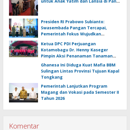
untuk Anak Yatim dan Lansia di Panai
Hulu
Presiden RI Prabowo Subianto:
Swasembada Pangan Tercapai,
Pemerintah Fokus Wujudkan
Kemandirian Energi dan Air
Ketua DPC PDI Perjuangan
Kotamobagu Dr. Henny Kaseger
Pimpin Aksi Penanaman Tanaman
Pengganti Beras di Desa Bungko
Ghanesa Ini Diduga Kuat Mafia BBM
Sulingan Lintas Provinsi Tujuan Kapal
Tongkang
Pemerintah Lanjutkan Program
Magang dan Vokasi pada Semester II
Tahun 2026
Komentar