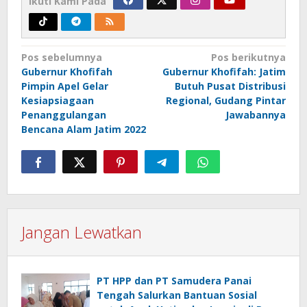
Ikuti Kami Pada
Navigasi
Pos sebelumnya
Pos berikutnya
Gubernur Khofifah
Gubernur Khofifah: Jatim
pos
Pimpin Apel Gelar
Butuh Pusat Distribusi
Kesiapsiagaan
Regional, Gudang Pintar
Penanggulangan
Jawabannya
Bencana Alam Jatim 2022
Jangan Lewatkan
PT HPP dan PT Samudera Panai
Tengah Salurkan Bantuan Sosial