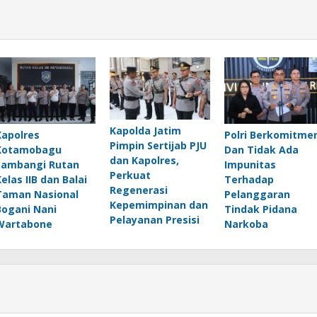
Kapolda Jatim
Polri Berkomitme
Kapolres
Pimpin Sertijab PJU
Dan Tidak Ada
Kotamobagu
dan Kapolres,
Impunitas
Sambangi Rutan
Perkuat
Terhadap
Kelas IIB dan Balai
Regenerasi
Pelanggaran
Taman Nasional
Kepemimpinan dan
Tindak Pidana
Bogani Nani
Pelayanan Presisi
Narkoba
Wartabone