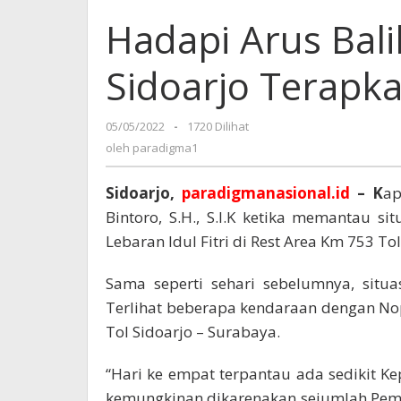
Hadapi Arus Bali
Sidoarjo Terapka
05/05/2022
oleh
-
1720 Dilihat
paradigma1
oleh
paradigma1
Sidoarjo,
paradigmanasional.id
– K
ap
Bintoro, S.H., S.I.K ketika memantau si
Lebaran Idul Fitri di Rest Area Km 753 To
Sama seperti sehari sebelumnya, situa
Terlihat beberapa kendaraan dengan Nop
Tol Sidoarjo – Surabaya.
“Hari ke empat terpantau ada sedikit Ke
kemungkinan dikarenakan sejumlah Pem