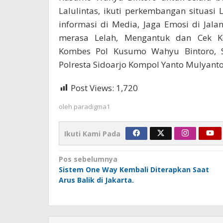
Lalulintas, ikuti perkembangan situasi 
informasi di Media, Jaga Emosi di Jala
merasa Lelah, Mengantuk dan Cek Ke
Kombes Pol Kusumo Wahyu Bintoro, S.H
Polresta Sidoarjo Kompol Yanto Mulyanto, 
Post Views:
1,720
oleh
paradigma1
Ikuti Kami Pada
Navigasi
Pos sebelumnya
Sistem One Way Kembali Diterapkan Saat
pos
Arus Balik di Jakarta.