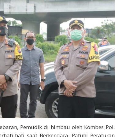
Lebaran, Pemudik di himbau oleh Kombes Pol.
hati-hati saat Berkendara, Patuhi Peraturan