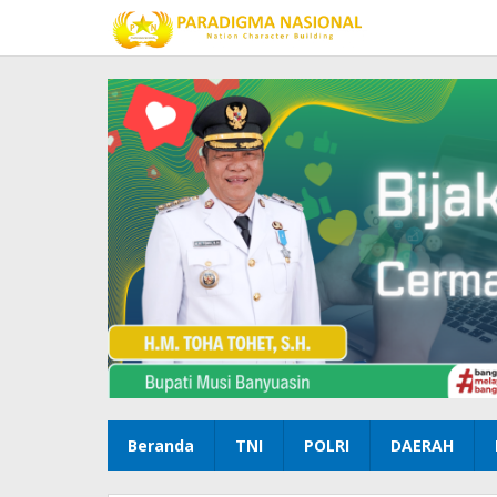
Lewati
ke
konten
Beranda
TNI
POLRI
DAERAH