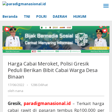
Lewati
ke
konten
Beranda
TNI
POLRI
DAERAH
HUKUM
Harga Cabai Meroket, Polisi Gresik
Peduli Berikan Bibit Cabai Warga Desa
Binaan
17/06/2022
oleh
-
1286 Dilihat
nana
oleh
nana
Gresik,
paradigmanasional.id
– Terkait harga
cabai rawit di pasaran tembus Rp100.000 per