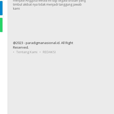
menjadi Anggota Media ini lagi segala urusan yang
timbul akibat nya tidak menjadi tanggung jawab
kami
@2023 - paradigmanasional.id. All Right
Reserved.
Tentang Kami
REDAKSI