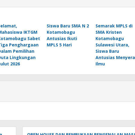
Selamat,
Siswa Baru SMA N 2
Semarak MPLS di
Mahasiswa IKTGM
Kotamobagu
SMA Kristen
Kotamobagu Sabet
Antusias Ikuti
Kotamobagu
Tiga Penghargaan
MPLS 5 Hari
Sulawesi Utara,
Dalam Pemilihan
Siswa Baru
Duta Lingkungan
Antusias Menyer
Sulut 2026
Ilmu
a
OPEN HOUSE DAN PEMBUKAAN PENGENALAN MAS