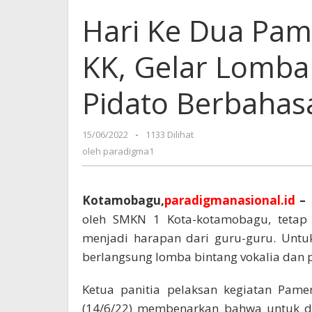
Hari Ke Dua Pam
KK, Gelar Lomba
Pidato Berbahasa
15/06/2022
oleh
-
1133 Dilihat
paradigma1
oleh
paradigma1
Kotamobagu,
paradigmanasional.id
–
oleh SMKN 1 Kota-kotamobagu, tetap b
menjadi harapan dari guru-guru. Untuk
berlangsung lomba bintang vokalia dan p
Ketua panitia pelaksan kegiatan Pam
(14/6/22) membenarkan bahwa untuk di