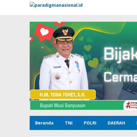
Lewati
ke
konten
Beranda
TNI
POLRI
DAERAH