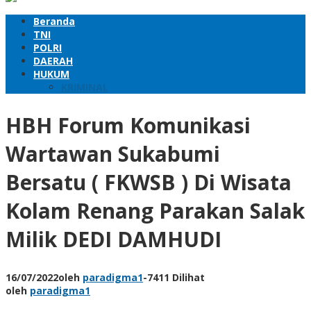
Beranda
TNI
POLRI
DAERAH
HUKUM
KRIMINAL
HBH Forum Komunikasi
Wartawan Sukabumi
Bersatu ( FKWSB ) Di Wisata
Kolam Renang Parakan Salak
Milik DEDI DAMHUDI
16/07/2022
oleh
paradigma1
-
7411 Dilihat
oleh
paradigma1