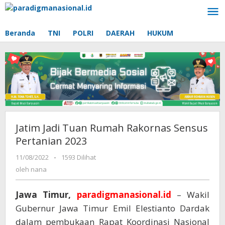
Lewati
ke
konten
Beranda
TNI
POLRI
DAERAH
HUKUM
Jatim Jadi Tuan Rumah Rakornas Sensus
Pertanian 2023
11/08/2022
oleh
-
1593 Dilihat
nana
oleh
nana
Jawa Timur,
paradigmanasional.id
– Wakil
Gubernur Jawa Timur Emil Elestianto Dardak
dalam pembukaan Rapat Koordinasi Nasional