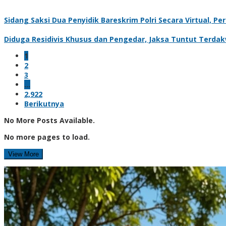
Sidang Saksi Dua Penyidik Bareskrim Polri Secara Virtual, Pe
Diduga Residivis Khusus dan Pengedar, Jaksa Tuntut Terda
1
2
3
…
2,922
Berikutnya
No More Posts Available.
No more pages to load.
View More