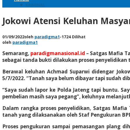
KRIMINAL
Jokowi Atensi Keluhan Masyar
01/09/2022
oleh
paradigma1
-
1724 Dilihat
oleh
paradigma1
Semarang,
paradigmanasional.id
–
Satgas Mafia Ta
sebagai tanda bukti dilakukan proses penyelidikan
Berawal keluhan Achmad Suparwi didengar Jokow
5/7/2022. “Tanah saya belum dibayar tapi sudah dib
“Saya sudah lapor ke Polda Jateng tapi buntu. Sa
pembelian masih saya pegang”, keluhnya melanjutka
Dalam rangka proses penyelidikan, Satgas Mafia
tanah yang dilaksanakan oleh Staf Pengukuran B
Proses pengukuran sampai pemasangan plang diha