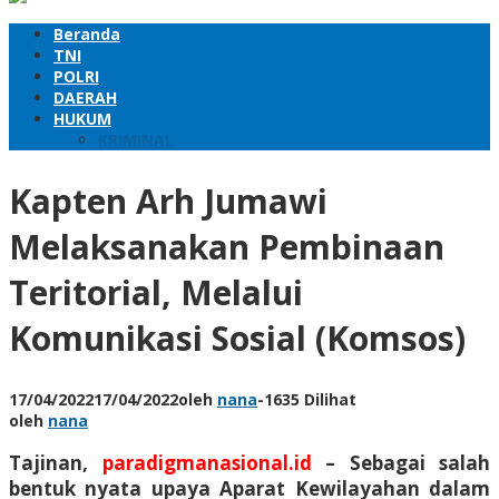
Beranda
TNI
POLRI
DAERAH
HUKUM
KRIMINAL
Kapten Arh Jumawi
Melaksanakan Pembinaan
Teritorial, Melalui
Komunikasi Sosial (Komsos)
17/04/2022
17/04/2022
oleh
nana
-
1635 Dilihat
oleh
nana
Tajinan,
paradigmanasional.id
– Sebagai salah
bentuk nyata upaya Aparat Kewilayahan dalam