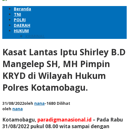
Beranda
TNI
POLRI
DAERAH
HUKUM
KRIMINAL
Kasat Lantas Iptu Shirley B.D
Mangelep SH, MH Pimpin
KRYD di Wilayah Hukum
Polres Kotamobagu.
31/08/2022
oleh
nana
-
1680 Dilihat
oleh
nana
Kotamobagu,
paradigmanasional.id
–
Pada Rabu
31/08/2022 pukul 08.00 wita sampai dengan