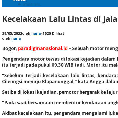
KRIMINAL
Kecelakaan Lalu Lintas di J
29/05/2022
oleh
nana
-
1620 Dilihat
oleh
nana
Bogor,
paradigmanasional.id
– Sebuah motor mengal
Pengendara motor tewas di lokasi kejadian dalam 
itu terjadi pada pukul 09.30 WIB tadi. Motor itu mel
“Sebelum terjadi kecelakaan lalu lintas, kenda
Cileungsi menuju Klapanunggal,” kata Angga dalam 
Setiba di lokasi kejadian, pemotor bergerak ke laj
“Pada saat bersamaan membentur kendaraan angkut
Akibat kecelakaan itu, pengendara mengalami luka