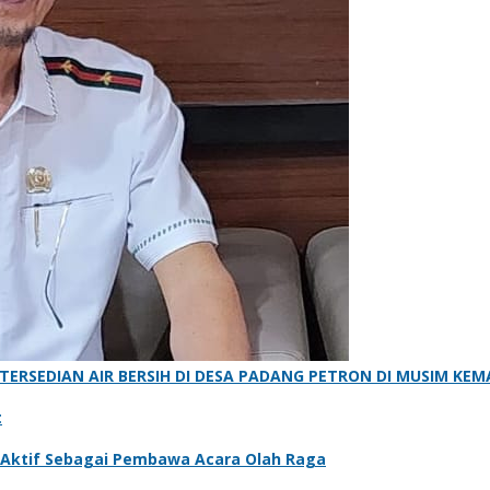
ERSEDIAN AIR BERSIH DI DESA PADANG PETRON DI MUSIM KE
t
 Aktif Sebagai Pembawa Acara Olah Raga