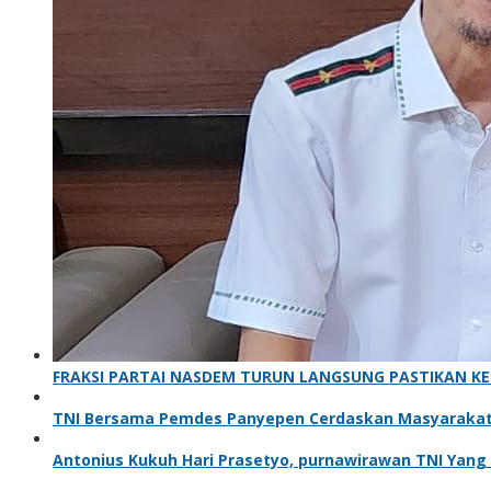
FRAKSI PARTAI NASDEM TURUN LANGSUNG PASTIKAN KET
TNI Bersama Pemdes Panyepen Cerdaskan Masyaraka
Antonius Kukuh Hari Prasetyo, purnawirawan TNI Yang