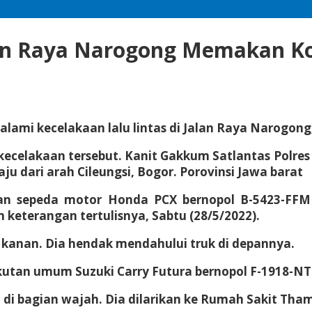
alan Raya Narogong Memakan K
ami kecelakaan lalu lintas di Jalan Raya Narogong
kecelakaan tersebut. Kanit Gakkum Satlantas Polr
aju dari arah Cileungsi, Bogor. Porovinsi Jawa barat
raan sepeda motor Honda PCX bernopol B-5423-FF
keterangan tertulisnya, Sabtu (28/5/2022).
ur kanan. Dia hendak mendahului truk di depannya.
an umum Suzuki Carry Futura bernopol F-1918-NT y
 di bagian wajah. Dia dilarikan ke Rumah Sakit Tha