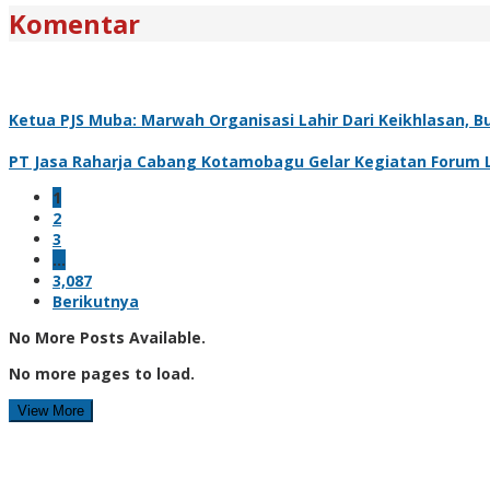
Komentar
Ketua PJS Muba: Marwah Organisasi Lahir Dari Keikhlasan, Bu
PT Jasa Raharja Cabang Kotamobagu Gelar Kegiatan Forum L
1
2
3
…
3,087
Berikutnya
No More Posts Available.
No more pages to load.
View More