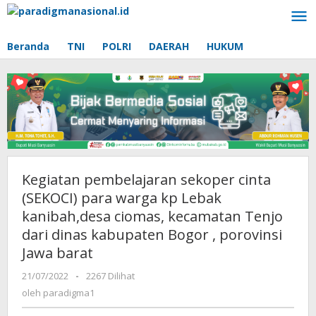
Lewati
ke
konten
Beranda
TNI
POLRI
DAERAH
HUKUM
Kegiatan pembelajaran sekoper cinta
(SEKOCI) para warga kp Lebak
kanibah,desa ciomas, kecamatan Tenjo
dari dinas kabupaten Bogor , porovinsi
Jawa barat
21/07/2022
oleh
-
2267 Dilihat
paradigma1
oleh
paradigma1