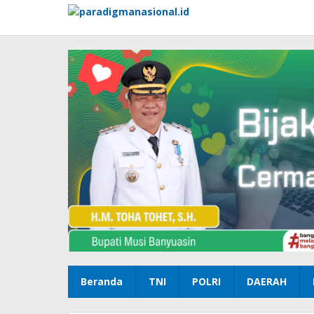
Lewati
ke
konten
Beranda
TNI
POLRI
DAERAH