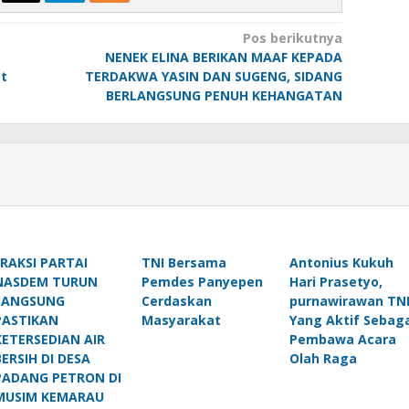
Pos berikutnya
NENEK ELINA BERIKAN MAAF KEPADA
at
TERDAKWA YASIN DAN SUGENG, SIDANG
BERLANGSUNG PENUH KEHANGATAN
FRAKSI PARTAI
TNI Bersama
Antonius Kukuh
NASDEM TURUN
Pemdes Panyepen
Hari Prasetyo,
LANGSUNG
Cerdaskan
purnawirawan TN
PASTIKAN
Masyarakat
Yang Aktif Sebaga
KETERSEDIAN AIR
Pembawa Acara
BERSIH DI DESA
Olah Raga
PADANG PETRON DI
MUSIM KEMARAU