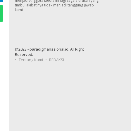
menjadi Anggota Media ini lagi segala urusan yang
timbul akibat nya tidak menjadi tanggung jawab
kami
@2023 - paradigmanasional.id. All Right
Reserved.
Tentang Kami
REDAKSI