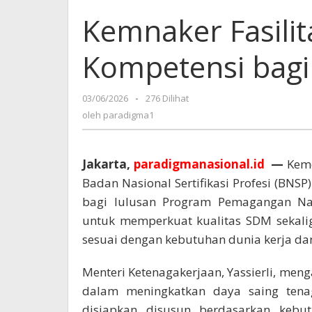
Kemnaker Fasilit
Kompetensi bag
03/06/2026
oleh
-
276 Dilihat
paradigma1
oleh
paradigma1
Jakarta,
paradigmanasional.id
—
Keme
Badan Nasional Sertifikasi Profesi (BNSP
bagi lulusan Program Pemagangan Nas
untuk memperkuat kualitas SDM sekal
sesuai dengan kebutuhan dunia kerja dan
Menteri Ketenagakerjaan, Yassierli, meng
dalam meningkatkan daya saing tenag
disiapkan disusun berdasarkan kebut