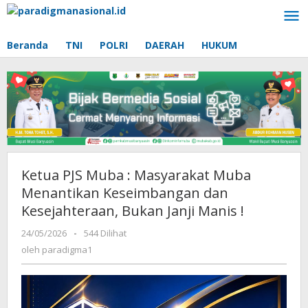
Lewati
ke
konten
Beranda
TNI
POLRI
DAERAH
HUKUM
Ketua PJS Muba : Masyarakat Muba
Menantikan Keseimbangan dan
Kesejahteraan, Bukan Janji Manis !
24/05/2026
oleh
-
544 Dilihat
paradigma1
oleh
paradigma1