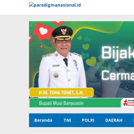
Lewati
ke
konten
Beranda
TNI
POLRI
DAERAH