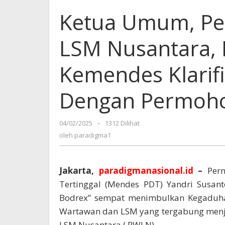
Ketua Umum, Pe
LSM Nusantara, 
Kemendes Klarif
Dengan Permoh
04/02/2025
oleh
-
1312 Dilihat
paradigma1
oleh
paradigma1
Jakarta,
paradigmanasional.id
–
Pern
Tertinggal (Mendes PDT) Yandri Susa
Bodrex” sempat menimbulkan Kegaduha
Wartawan dan LSM yang tergabung menj
LSM Nusantara ( PWLN)