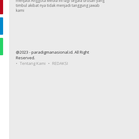
menjadi Anggota Media ini lagi segala urusan yang
timbul akibat nya tidak menjadi tanggung jawab
kami
@2023 - paradigmanasional.id. All Right
Reserved.
Tentang Kami
REDAKSI