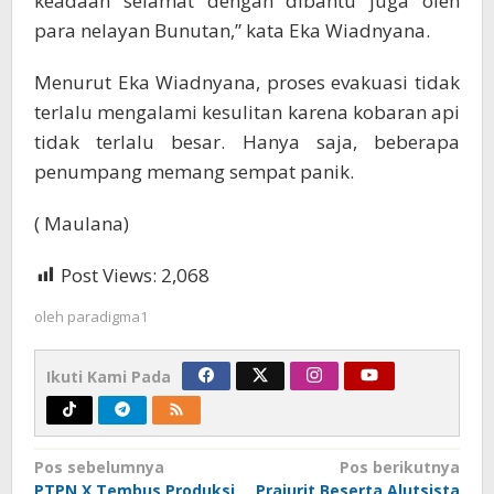
keadaan selamat dengan dibantu juga oleh
para nelayan Bunutan,” kata Eka Wiadnyana.
Menurut Eka Wiadnyana, proses evakuasi tidak
terlalu mengalami kesulitan karena kobaran api
tidak terlalu besar. Hanya saja, beberapa
penumpang memang sempat panik.
( Maulana)
Post Views:
2,068
oleh
paradigma1
Ikuti Kami Pada
Navigasi
Pos sebelumnya
Pos berikutnya
PTPN X Tembus Produksi
Prajurit Beserta Alutsista