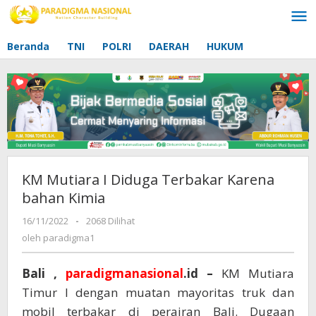
Lewati
ke
konten
Beranda
TNI
POLRI
DAERAH
HUKUM
KM Mutiara I Diduga Terbakar Karena
bahan Kimia
16/11/2022
oleh
-
2068 Dilihat
paradigma1
oleh
paradigma1
Bali ,
paradigmanasional
.id –
KM Mutiara
Timur I dengan muatan mayoritas truk dan
mobil terbakar di perairan Bali. Dugaan