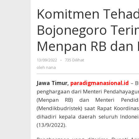
Komitmen Tehad
Bojonegoro Teri
Menpan RB dan 
13/09/2022
oleh
-
735 Dilihat
nana
oleh
nana
Jawa Timur,
paradigmanasional.id
– B
penghargaan dari Menteri Pendahayagun
(Menpan RB) dan Menteri Pendidi
(Mendikbudristek) saat Rapat Koordin
dihadiri kepala daerah seluruh Indonei
(13/9/2022).