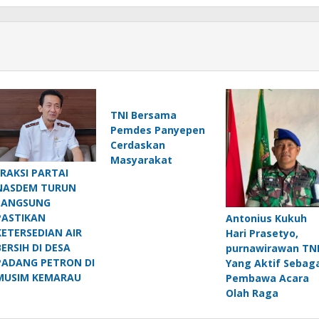
TNI Bersama
Pemdes Panyepen
Cerdaskan
Masyarakat
FRAKSI PARTAI
NASDEM TURUN
LANGSUNG
PASTIKAN
Antonius Kukuh
KETERSEDIAN AIR
Hari Prasetyo,
BERSIH DI DESA
purnawirawan TN
PADANG PETRON DI
Yang Aktif Sebaga
MUSIM KEMARAU
Pembawa Acara
Olah Raga