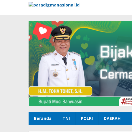
Lewati
ke
konten
Beranda
TNI
POLRI
DAERAH