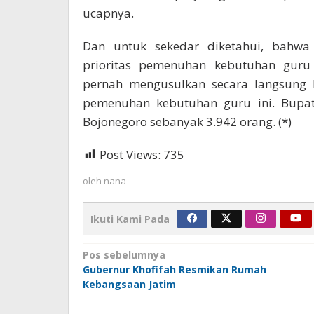
ucapnya.
Dan untuk sekedar diketahui, bahwa
prioritas pemenuhan kebutuhan guru
pernah mengusulkan secara langsung k
pemenuhan kebutuhan guru ini. Bupat
Bojonegoro sebanyak 3.942 orang. (*)
Post Views:
735
oleh
nana
Ikuti Kami Pada
Navigasi
Pos sebelumnya
Gubernur Khofifah Resmikan Rumah
pos
Kebangsaan Jatim