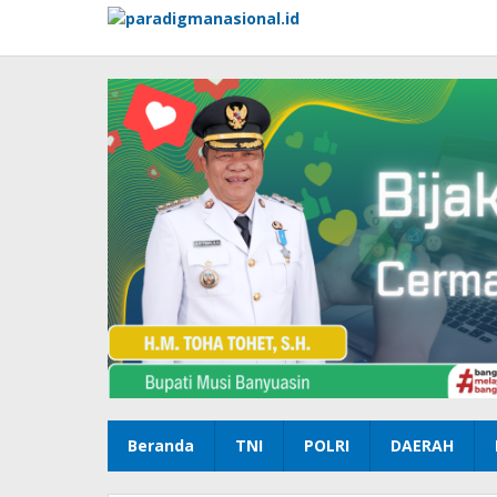
Lewati
ke
konten
Beranda
TNI
POLRI
DAERAH