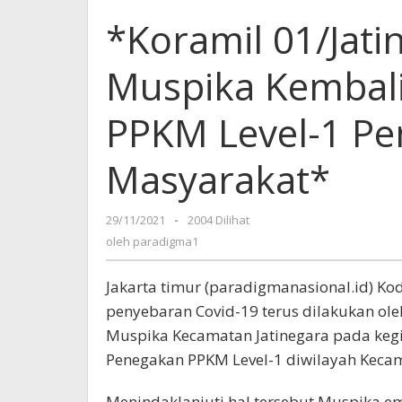
*Koramil 01/Jat
Muspika Kembali
PPKM Level-1 Pen
Masyarakat*
29/11/2021
oleh
-
2004 Dilihat
paradigma1
oleh
paradigma1
Jakarta timur (paradigmanasional.id) K
penyebaran Covid-19 terus dilakukan ole
Muspika Kecamatan Jatinegara pada keg
Penegakan PPKM Level-1 diwilayah Kecam
Menindaklanjuti hal tersebut Muspika e