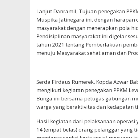
Lanjut Danramil, Tujuan penegakan PPKM
Muspika Jatinegara ini, dengan harapan
masyarakat dengan menerapkan pola hi
Pendisiplinan masyarakat ini digelar s
tahun 2021 tentang Pemberlakuan pemba
menuju Masyarakat sehat aman dan Prod
Serda Firdaus Rumerek, Kopda Azwar Ba
mengikuti kegiatan penegakan PPKM Level-
Bunga ini bersama petugas gabungan me
warga yang beraktivitas dan kedapatan 
Hasil kegiatan dari pelaksanaan operasi y
14 (empat belas) orang pelanggar yang 
mendapat sanksi kerja sosial menyapu jal