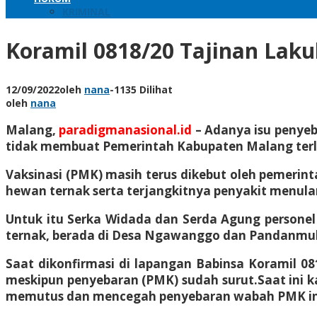
KRIMINAL
Koramil 0818/20 Tajinan La
12/09/2022
oleh
nana
-
1135 Dilihat
oleh
nana
Malang,
paradigmanasional.id
– Adanya isu penyeb
tidak membuat Pemerintah Kabupaten Malang terl
Vaksinasi (PMK) masih terus dikebut oleh pemeri
hewan ternak serta terjangkitnya penyakit menular
Untuk itu Serka Widada dan Serda Agung persone
ternak, berada di Desa Ngawanggo dan Pandanmuly
Saat dikonfirmasi di lapangan Babinsa Koramil 08
meskipun penyebaran (PMK) sudah surut.Saat ini k
memutus dan mencegah penyebaran wabah PMK in