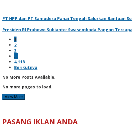
PT HPP dan PT Samudera Panai Tengah Salurkan Bantuan Sosi
Presiden RI Prabowo Subianto: Swasembada Pangan Tercapai
1
2
3
…
4,118
Berikutnya
No More Posts Available.
No more pages to load.
View More
PASANG IKLAN ANDA