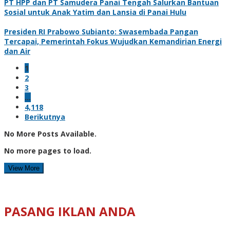
PT HPP dan PT Samudera Panai Tengah Salurkan Bantuan
Sosial untuk Anak Yatim dan Lansia di Panai Hulu
Presiden RI Prabowo Subianto: Swasembada Pangan
Tercapai, Pemerintah Fokus Wujudkan Kemandirian Energi
dan Air
1
2
3
…
4,118
Berikutnya
No More Posts Available.
No more pages to load.
View More
PASANG IKLAN ANDA