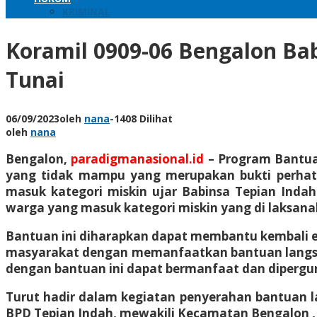
KRIMINAL
Koramil 0909-06 Bengalon Ba
Tunai
06/09/2023
oleh
nana
-
1408 Dilihat
oleh
nana
Bengalon,
paradigmanasional.id
– Program Bantua
yang tidak mampu yang merupakan bukti perhat
masuk kategori miskin ujar Babinsa Tepian Inda
warga yang masuk kategori miskin yang di laksan
Bantuan ini diharapkan dapat membantu kembali 
masyarakat dengan memanfaatkan bantuan langsun
dengan bantuan ini dapat bermanfaat dan dipergu
Turut hadir dalam kegiatan penyerahan bantuan la
BPD Tepian Indah, mewakili Kecamatan Bengalon ,