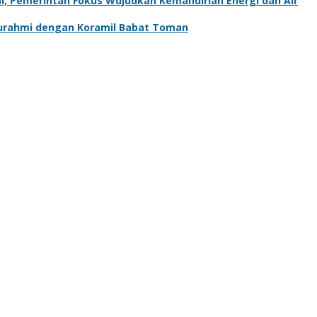
, Pemerintah Fokus Wujudkan Kemandirian Energi dan Air
aturahmi dengan Koramil Babat Toman