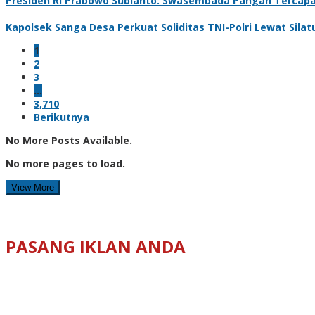
Presiden RI Prabowo Subianto: Swasembada Pangan Tercapai
Kapolsek Sanga Desa Perkuat Soliditas TNI-Polri Lewat Sil
1
2
3
…
3,710
Berikutnya
No More Posts Available.
No more pages to load.
View More
PASANG IKLAN ANDA