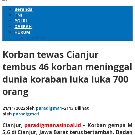
Beranda
TNI
POLRI
DAERAH
HUKUM
KRIMINAL
Korban tewas Cianjur
tembus 46 korban meninggal
dunia koraban luka luka 700
orang
21/11/2022
oleh
paradigma1
-
2113 Dilihat
oleh
paradigma1
Cianjur,
paradigmanasinoal.id
–
Korban gempa M
5,6 di Cianjur, Jawa Barat terus bertambah. Badan