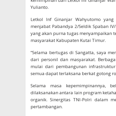
kemimpinan dari Letkol Inf Ginanjar Wah
Yulianto.
Letkol Inf Ginanjar Wahyutomo yang
menjabat Pabandya 2/Seldik Spaban IV
yang akan purna tugas menyampaikan te
masyarakat Kabupaten Kutai Timur.
“Selama bertugas di Sangatta, saya m
dari personil dan masyarakat. Berbaga
mulai dari pembangunan infrastruktu
semua dapat terlaksana berkat gotong roy
Selama masa kepemimpinannya, be
dilaksanakan antara lain program ket
organik. Sinergitas TNI-Polri dalam 
pertambangan.