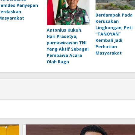
Pemdes Panyepen
Cerdaskan
Berdampak Pada
Masyarakat
Kerusakan
Lingkungan, Peti
Antonius Kukuh
“TANOYAN”
Hari Prasetyo,
Kembali Jadi
purnawirawan TNI
Perhatian
Yang Aktif Sebagai
Masyarakat
Pembawa Acara
Olah Raga