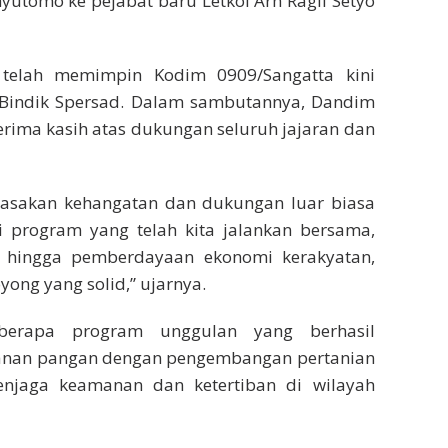
yutomo ke pejabat baru Letkol Arh Ragil Setyo
 telah memimpin Kodim 0909/Sangatta kini
/Bindik Spersad. Dalam sambutannya, Dandim
rima kasih atas dukungan seluruh jajaran dan
erasakan kehangatan dan dukungan luar biasa
i program yang telah kita jalankan bersama,
r hingga pemberdayaan ekonomi kerakyatan,
ong yang solid,” ujarnya.
berapa program unggulan yang berhasil
ahanan pangan dengan pengembangan pertanian
menjaga keamanan dan ketertiban di wilayah