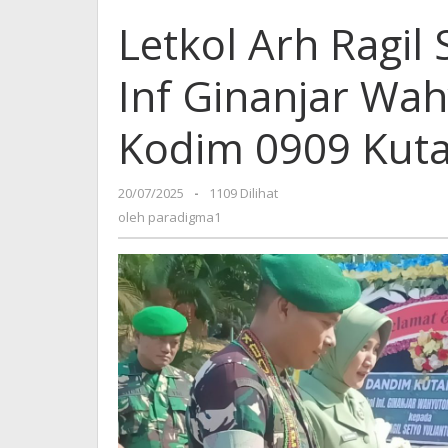
Letkol Arh Ragil
Inf Ginanjar Wa
Kodim 0909 Kuta
20/07/2025
oleh
-
1109 Dilihat
paradigma1
oleh
paradigma1