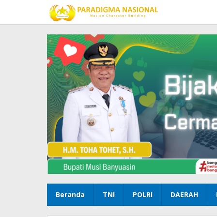
Lewati
ke
konten
Beranda
TNI
POLRI
DAERAH